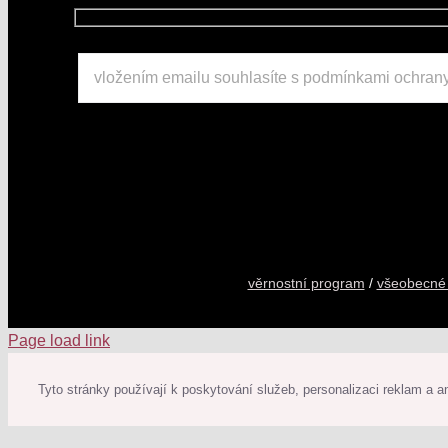
věrnostní program
/
všeobecné
Page load link
Tyto stránky používají k poskytování služeb, personalizaci reklam a 