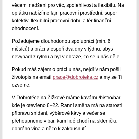
věcem, nadšení pro věc, spolehlivost a flexibilu. Na
oplátku nabízíme fajn pracovní prostřední, super
kolektiv, flexibilní pracovní dobu a fér finanční
ohodnocení.
Požadujeme dlouhodonou spolupráci (min. 6
měsíců) a práci alespoň dva dny v týdnu, abys
nevypadl z rytmu a byl v obraze, co se u nás děje.
Pokud máš zájem o práci u nás, nejdřív nám pošli
životopis na email
prace@dobroteka.cz
a my se Ti
ozveme.
V Dobrotéce na Žižkově máme kavárnu/bistro/bar,
kde je otevřeno 8–22. Ranní směna má na starosti
přípravu snídaní, výběrové kávy a večer se
přehoupneme v bar, kam lidé chodí na skleničku
dobrého vína a něco k zakousnutí.