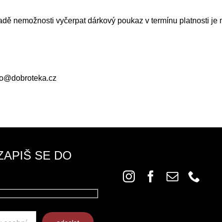
dě nemožnosti vyčerpat dárkový poukaz v termínu platnosti je 
fo@dobroteka.cz
ZAPIŠ SE DO