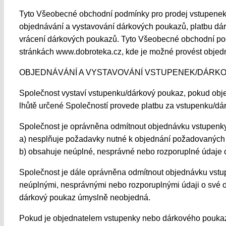
Tyto Všeobecné obchodní podmínky pro prodej vstupenek 
objednávání a vystavování dárkových poukazů, platbu dá
vrácení dárkových poukazů. Tyto Všeobecné obchodní pod
stránkách www.dobroteka.cz, kde je možné provést obje
OBJEDNÁVÁNÍ A VYSTAVOVÁNÍ VSTUPENEK/DÁRK
Společnost vystaví vstupenku/dárkový poukaz, pokud obj
lhůtě určené Společností provede platbu za vstupenku/dá
Společnost je oprávněna odmítnout objednávku vstupenky
a) nesplňuje požadavky nutné k objednání požadovaných
b) obsahuje neúplné, nesprávné nebo rozporuplné údaje 
Společnost je dále oprávněna odmítnout objednávku vst
neúplnými, nesprávnými nebo rozporuplnými údaji o své o
dárkový poukaz úmyslně neobjedná.
Pokud je objednatelem vstupenky nebo dárkového poukazu 