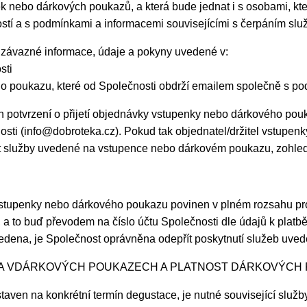
k nebo dárkových poukazů, a která bude jednat i s osobami, kt
tí a s podmínkami a informacemi souvisejícími s čerpáním sl
závazné informace, údaje a pokyny uvedené v:
sti
ho poukazu, které od Společnosti obdrží emailem společně s po
 potvrzení o přijetí objednávky vstupenky nebo dárkového pou
sti (info@dobroteka.cz). Pokud tak objednatel/držitel vstupe
pat služby uvedené na vstupence nebo dárkovém poukazu, zohle
vstupenky nebo dárkového poukazu povinen v plném rozsahu pr
to buď převodem na číslo účtu Společnosti dle údajů k platbě
edena, je Společnost oprávněna odepřít poskytnutí služeb uv
 A VDÁRKOVÝCH POUKAZECH A PLATNOST DÁRKOVÝCH
taven na konkrétní termín degustace, je nutné související služ