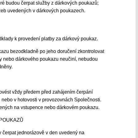
eré budou čerpat služby z dárkových poukazů;
užeb uvedených v dárkových poukazech.
dklady k provedení platby za dárkový poukaz.
kazu bezodkladně po jeho doručení zkontrolovat
nky nebo dárkového poukazu neučiní, nebudou
dněny.
ovést vždy předem před zahájením čerpání
 nebo v hotovosti v provozovnách Společnosti.
edených na vstupence nebo dárkovém poukazu.
 POUKAZŮ
by čerpat jednorázově v den uvedený na