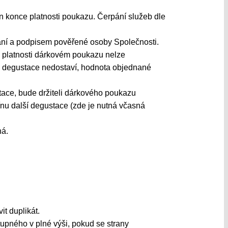
n konce platnosti poukazu. Čerpání služeb dle
pání a podpisem pověřené osoby Společnosti.
 platnosti dárkovém poukazu nelze
mín degustace nedostaví, hodnota objednané
ace, bude držiteli dárkového poukazu
ínu další degustace (zde je nutná včasná
há.
t duplikát.
upného v plné výši, pokud se strany