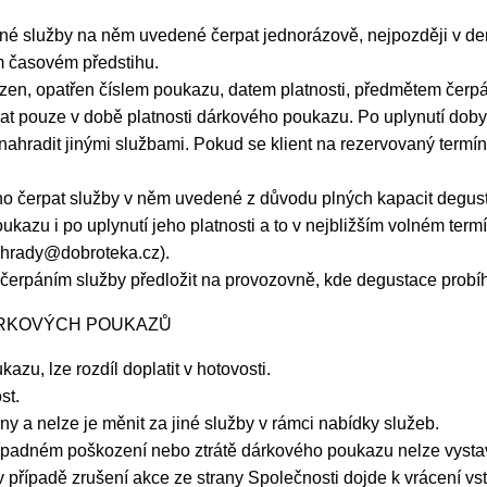
tné služby na něm uvedené čerpat jednorázově, nejpozději v de
m časovém předstihu.
razen, opatřen číslem poukazu, datem platnosti, předmětem čer
 pouze v době platnosti dárkového poukazu. Po uplynutí doby
či nahradit jinými službami. Pokud se klient na rezervovaný ter
o čerpat služby v něm uvedené z důvodu plných kapacit degust
zu i po uplynutí jeho platnosti a to v nejbližším volném term
nohrady@dobroteka.cz).
čerpáním služby předložit na provozovně, kde degustace probí
ÁRKOVÝCH POUKAZŮ
u, lze rozdíl doplatit v hotovosti.
st.
a nelze je měnit za jiné služby v rámci nabídky služeb.
ípadném poškození nebo ztrátě dárkového poukazu nelze vystavi
případě zrušení akce ze strany Společnosti dojde k vrácení vst