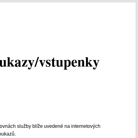
oukazy/vstupenky
zovnách služby blíže uvedené na internetových
oukazů.