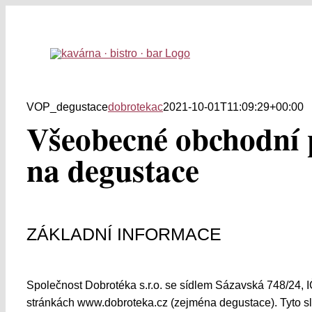
Přeskočit
na
obsah
VOP_degustace
dobrotekac
2021-10-01T11:09:29+00:00
Všeobecné obchodní 
na degustace
ZÁKLADNÍ INFORMACE
Společnost Dobrotéka s.r.o. se sídlem Sázavská 748/24, I
stránkách www.dobroteka.cz (zejména degustace). Tyto sl