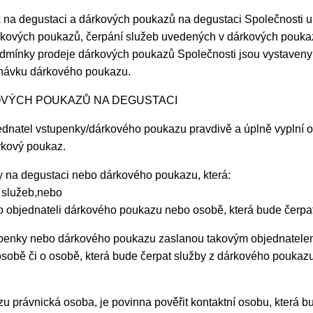
na degustaci a dárkových poukazů na degustaci Společnosti up
rkových poukazů, čerpání služeb uvedených v dárkových pouka
mínky prodeje dárkových poukazů Společnosti jsou vystaveny 
dnávku dárkového poukazu.
OVÝCH POUKAZŮ NA DEGUSTACI
ednatel vstupenky/dárkového poukazu pravdivě a úplně vyplní
rkový poukaz.
 na degustaci nebo dárkového poukazu, která:
 služeb,nebo
o objednateli dárkového poukazu nebo osobě, která bude čerpa
upenky nebo dárkového poukazu zaslanou takovým objednatelem
sobě či o osobě, která bude čerpat služby z dárkového poukazu,
právnická osoba, je povinna pověřit kontaktní osobu, která b