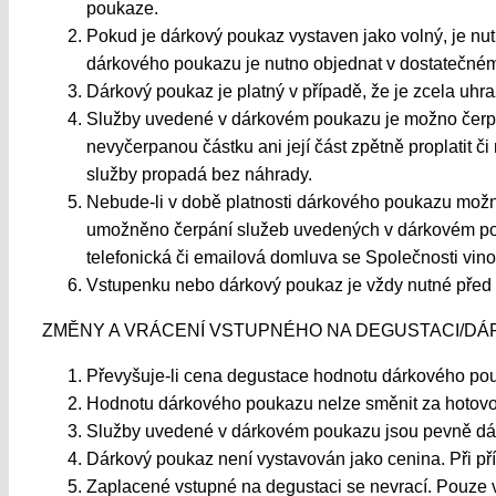
poukaze.
Pokud je dárkový poukaz vystaven jako volný, je nu
dárkového poukazu je nutno objednat v dostatečné
Dárkový poukaz je platný v případě, že je zcela uh
Služby uvedené v dárkovém poukazu je možno čerpat
nevyčerpanou částku ani její část zpětně proplatit 
služby propadá bez náhrady.
Nebude-li v době platnosti dárkového poukazu možn
umožněno čerpání služeb uvedených v dárkovém pouka
telefonická či emailová domluva se Společnosti vi
Vstupenku nebo dárkový poukaz je vždy nutné před 
ZMĚNY A VRÁCENÍ VSTUPNÉHO NA DEGUSTACI/D
Převyšuje-li cena degustace hodnotu dárkového poukaz
Hodnotu dárkového poukazu nelze směnit za hotovo
Služby uvedené v dárkovém poukazu jsou pevně dány 
Dárkový poukaz není vystavován jako cenina. Při př
Zaplacené vstupné na degustaci se nevrací. Pouze v 